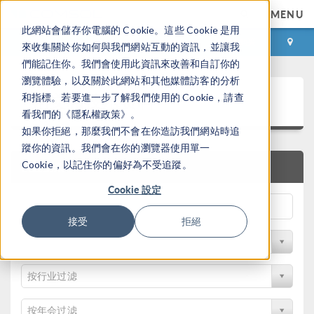
MENU
此網站會儲存你電腦的 Cookie。這些 Cookie 是用
登录
咨询与购买
來收集關於你如何與我們網站互動的資訊，並讓我
們能記住你。我們會使用此資訊來改善和自訂你的
瀏覽體驗，以及關於此網站和其他媒體訪客的分析
论文和技术资料
和指標。若要進一步了解我們使用的 Cookie，請查
看我們的《隱私權政策》。
如果你拒絕，那麼我們不會在你造訪我們網站時追
蹤你的資訊。我們會在你的瀏覽器使用單一
Cookie，以記住你的偏好為不受追蹤。
快速搜索
Cookie 設定
接受
拒絕
按物理领域过滤
按行业过滤
按年会过滤