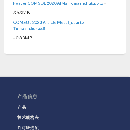
-
Poster COMSOL 2020 AlMg Tomashchuk.pptx
3.63MB
COMSOL 2020 Article Metal_quartz
Tomashchuk.pdf
- 0.83MB
产品信息
产品
技术规格表
许可证选项