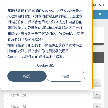
MENU
此網站會儲存你電腦的 Cookie。這些 Cookie 是用
登录
咨询与购买
來收集關於你如何與我們網站互動的資訊，並讓我
們能記住你。我們會使用此資訊來改善和自訂你的
瀏覽體驗，以及關於此網站和其他媒體訪客的分析
论文和技术资料
和指標。若要進一步了解我們使用的 Cookie，請查
看我們的《隱私權政策》。
如果你拒絕，那麼我們不會在你造訪我們網站時追
蹤你的資訊。我們會在你的瀏覽器使用單一
Cookie，以記住你的偏好為不受追蹤。
快速搜索
Cookie 設定
接受
拒絕
按物理领域过滤
按行业过滤
按年会过滤