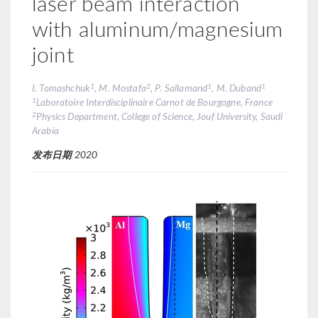
laser beam interaction
with aluminum/magnesium
joint
1
2
1
1
I. Tomashchuk
, M. Mostafa
, P. Sallamand
, M. Duband
1
Laboratoire Interdisciplinaire Carnot de Bourgogne, France
2
Physics Department, College of Science, Jouf University, Saudi
Arabia
发布日期
2020