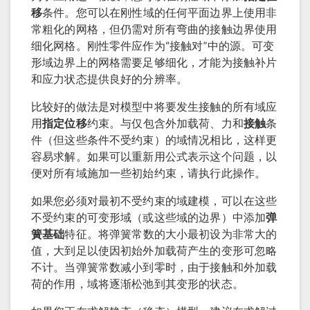
移
条件。您可以在刚性域的任何平面边界上使用非
常粗化的网格，但仍需对所有弯曲的接触边界使用
细化网格。刚性零件应作为“接触对”中的源。可变
形域边界上的网格需要足够细化，才能为接触补片
和应力状态提供良好的分辨率。
比较好的做法是对模型中将要发生接触的所有域应
用
指定位移
约束。与仅包含外加载荷、力和
接触
条
件（但这些条件不受约束）的域情况相比，这样更
容易求解。如果可以重新用公式表示这个问题，以
便对所有域施加一些初始约束，请执行此操作。
如果您必须对最初不受约束的域建模，可以在这些
不受约束的可变形域（或这些域的边界）中添加
弹
簧基础
特征。将弹簧常数的大小最初设为非常大的
值，大到足以使因初始外加载荷产生的变形可忽略
不计。当弹簧常数减小到零时，由于接触和外加载
荷的作用，域将逐渐松弛到其变形的状态。