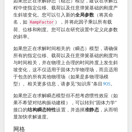
如果您正在求解静态（稳态）模型，建议在求解过
程中使指定位移、载荷以及任意弹簧基础的刚度产
生斜坡变化。您可以引入新的
全局参数
（将其命
名，如
），并将此因子乘以所有载
RampFactor
荷、位移和刚度。您可以在研究设置中定义此参数
的斜率。
如果您正在求解时间相关的（瞬态）模型，请确保
所有的指定位移、载荷以及任意弹簧基础的刚度均
与时间相关，并在物理上合理的时间跨度上发生斜
坡变化，这不仅适用于固体力学物理场，而且适用
于包含的所有其他物理场（如果是多物理场模
型）。相关更多信息，请参见“知识库”条目
905
。
如果您正在求解瞬态模型但不想考虑惯性效应（如
果不希望对结构振动建模），可以转到“固体力学”
接口的
结构瞬态特性
设置，并选择
准静态
，从而明
显加快求解速度。
网格