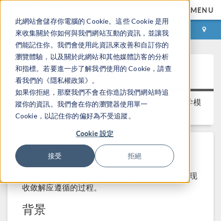
MENU
此網站會儲存你電腦的 Cookie。這些 Cookie 是用
登录
咨询与购买
來收集關於你如何與我們網站互動的資訊，並讓我
們能記住你。我們會使用此資訊來改善和自訂你的
瀏覽體驗，以及關於此網站和其他媒體訪客的分析
结构接触建模指导信息
和指標。若要進一步了解我們使用的 Cookie，請查
看我們的《隱私權政策》。
如果你拒絕，那麼我們不會在你造訪我們網站時追
适用平台:
所有平台
适用于:
MEMS 模块, 结构力学模
蹤你的資訊。我們會在你的瀏覽器使用單一
块
适用版本:
所有版本
Cookie，以記住你的偏好為不受追蹤。
Cookie 設定
描述
接受
拒絕
本文包含求解结构接触模型的指导信息，以及实现
收敛解应遵循的过程。
背景