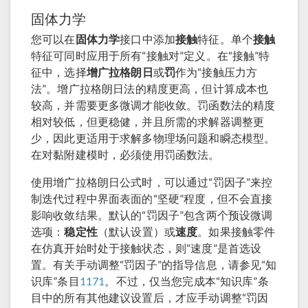
固体力学
您可以在
固体力学
接口中添加
接触
特征。单个
接触
特征可同时应用于所有“接触对”定义。在“接触”特
征中，选择
增广拉格朗日
或
罚
作为“接触压力方
法”。增广拉格朗日法的精度更高，但计算成本也
较高，并需要更多微调才能收敛。罚函数法的精度
相对较低，但更稳健，并且所需的求解器调整更
少，因此更适用于求解多物理场问题和瞬态模型。
在对黏附建模时，必须使用罚函数法。
使用增广拉格朗日公式时，可以通过“罚因子”来控
制迭代过程中界面表面的“坚硬”程度，但不会直接
影响收敛结果。默认的“罚因子”包含两个预设微调
选项：
稳定性
（默认设置）或
速度
。如果接触零件
在仿真开始时处于接触状态，则“速度”是首选设
置。有关手动调整“罚因子”的指导信息，请参见“知
识库”条目
1171
。不过，仅当您完成本“知识库”条
目中的所有其他建议设置后，才应手动调整“罚因