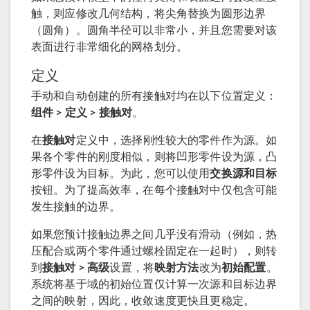
触，则应修改几何结构，将尖角替换为圆形边界
（圆角）。圆角半径可以非常小，并且您需要对该
表面进行非常细化的网格划分。
定义
手动和自动创建的所有接触对均在以下位置定义：
组件 > 定义 > 接触对
。
在
接触对
定义中，选择刚性较大的零件作为源。如
果各个零件的刚度相似，则将凹形零件设为源，凸
形零件设为目标。为此，您可以使用
交换源和目标
按钮。为了提高效率，在每个接触对中仅包含可能
发生接触的边界。
如果您预计接触边界之间几乎没有滑动（例如，热
压配合或两个零件通过螺栓固定在一起时），则转
到
接触对 > 高级
设置，将
映射方法
改为
初始配置
。
系统将基于域的初始位置仅计算一次源和目标边界
之间的映射，因此，收敛速度更快且更稳定。