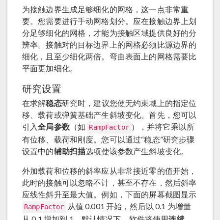
为接触边界生成足够细化的网格，这一点非常重
要。您需要进行手动网格划分。应在接触边界上划
分足够细化的网格，才能为接触区域提供良好的分
辨率。接触对的目标边界上的网格必须比源边界的
细化，且至少细化两倍。弯曲表面上的网格需要比
平面更加细化。
研究设置
在求解
稳态
研究时，建议您使无约束域上的指定位
移、载荷或弹簧基础产生斜坡变化。首先，您可以
引入
全局参数
（如
），并将它乘以所
RampFactor
有位移、载荷和刚度。您可以通过“稳态”研究步骤
设置中的
辅助扫描
选项使该参数产生斜坡变化。
外加载荷和位移的斜率应从非常接近零的值开始，
此时的接触可以忽略不计，甚至不存在，然后斜率
应线性斜升至最大值。例如，下面的屏幕截图显示
从值 0.001 开始，然后以 0.1 为增量
RampFactor
从 0.1 增加到 1。默认情况下，软件将使用
连续