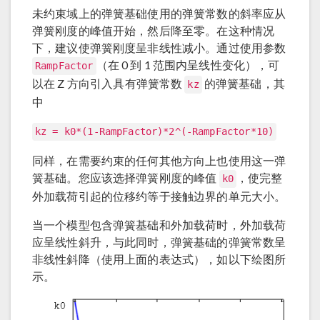
未约束域上的弹簧基础使用的弹簧常数的斜率应从
弹簧刚度的峰值开始，然后降至零。在这种情况
下，建议使弹簧刚度呈非线性减小。通过使用参数
（在 0 到 1 范围内呈线性变化），可
RampFactor
以在 Z 方向引入具有弹簧常数
的弹簧基础，其
kz
中
kz = k0*(1-RampFactor)*2^(-RampFactor*10)
同样，在需要约束的任何其他方向上也使用这一弹
簧基础。您应该选择弹簧刚度的峰值
，使完整
k0
外加载荷引起的位移约等于接触边界的单元大小。
当一个模型包含弹簧基础和外加载荷时，外加载荷
应呈线性斜升，与此同时，弹簧基础的弹簧常数呈
非线性斜降（使用上面的表达式），如以下绘图所
示。