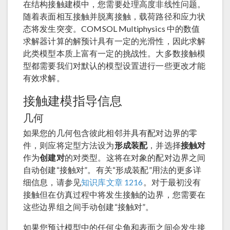
在结构接触建模中，您需要处理高度非线性问题。
随着表面相互接触并脱离接触，载荷路径和应力状
态将发生突变。COMSOL Multiphysics 中的数值
求解器计算的解预计具有一定的光滑性，因此求解
此类模型本质上富有一定的挑战性。大多数接触模
型都需要我们对默认的模型设置进行一些更改才能
有效求解。
接触建模指导信息
几何
如果您的几何包含彼此相邻并具有配对边界的零
件，则应将定型方法设为
形成装配
，并选择
接触对
作为
创建对
的对类型。这将在对象的配对边界之间
自动创建“接触对”。有关“形成装配”用法的更多详
细信息，请参见
知识库文章 1216
。对于最初没有
接触但在仿真过程中将发生接触的边界，您需要在
这些边界组之间手动创建“接触对”。
如果您预计模型中的任何尖角和表面之间会发生接