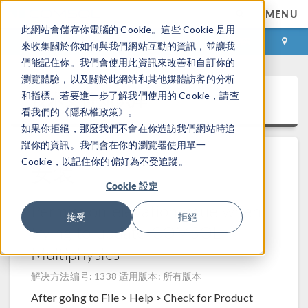
MENU
此網站會儲存你電腦的 Cookie。這些 Cookie 是用
登录
咨询与购买
來收集關於你如何與我們網站互動的資訊，並讓我
們能記住你。我們會使用此資訊來改善和自訂你的
瀏覽體驗，以及關於此網站和其他媒體訪客的分析
技术支持知识库
和指標。若要進一步了解我們使用的 Cookie，請查
看我們的《隱私權政策》。
如果你拒絕，那麼我們不會在你造訪我們網站時追
蹤你的資訊。我們會在你的瀏覽器使用單一
Cookie，以記住你的偏好為不受追蹤。
安装
Cookie 設定
Permission elevation issue when
接受
拒絕
trying to update COMSOL
Multiphysics
解决方法编号: 1338
适用版本: 所有版本
After going to File > Help > Check for Product