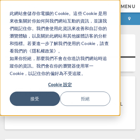
MENU
此網站會儲存你電腦的 Cookie。這些 Cookie 是用
登录
咨询与购买
來收集關於你如何與我們網站互動的資訊，並讓我
們能記住你。我們會使用此資訊來改善和自訂你的
瀏覽體驗，以及關於此網站和其他媒體訪客的分析
计算机性能调优
和指標。若要進一步了解我們使用的 Cookie，請查
看我們的《隱私權政策》。
如果你拒絕，那麼我們不會在你造訪我們網站時追
适用版本:
所有版本
蹤你的資訊。我們會在你的瀏覽器使用單一
Cookie，以記住你的偏好為不受追蹤。
Cookie 設定
问题描述
接受
拒絕
是否有操作系统层面的设置可用于提升 COMSOL
Multiphysics® 的性能？