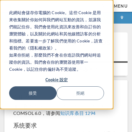
MENU
此網站會儲存你電腦的 Cookie。這些 Cookie 是用
登录
咨询与购买
來收集關於你如何與我們網站互動的資訊，並讓我
們能記住你。我們會使用此資訊來改善和自訂你的
瀏覽體驗，以及關於此網站和其他媒體訪客的分析
COMSOL 6.1 原生支持 macOS
和指標。若要進一步了解我們使用的 Cookie，請查
看我們的《隱私權政策》。
Apple Silicon
如果你拒絕，那麼我們不會在你造訪我們網站時追
蹤你的資訊。我們會在你的瀏覽器使用單一
适用平台:
Macintosh
适用版本:
6.1
Cookie，以記住你的偏好為不受追蹤。
Cookie 設定
描述
接受
拒絕
请注意
本条目适用于 COMSOL 6.1 版本。对于
COMSOL 6.0，请参阅
知识库条目 1294
系统要求