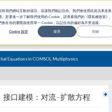
關於你如何與我們網站互動的資訊，並讓我們能記住你。我們會使用此資訊來改善
产品
行业应用
若要進一步了解我們使用的 Cookie，請查看我們的《隱私權政策》
在你的瀏覽器使用單一 Cookie，以記住你的偏好為不受追蹤。
Cookie 設定
接受
拒絕
ntial Equations in COMSOL Multiphysics
）接口建模：对流–扩散方程