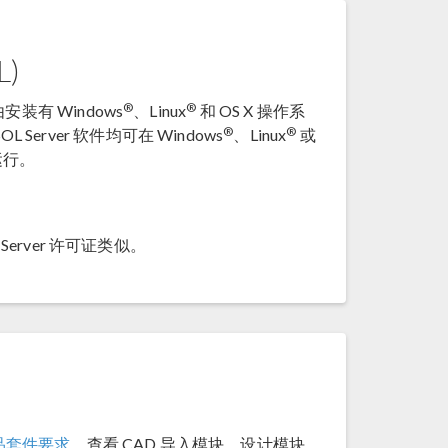
L)
®
®
安装有 Windows
、Linux
和 OS X 操作系
®
®
rver 软件均可在 Windows
、Linux
或
运行。
Server 许可证类似。
产品套件要求
，查看 CAD 导入模块、设计模块