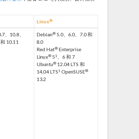
®
Linux
®
0.7、10.8、
Debian
5.0、6.0、7.0 和
 和 10.11
8.0
®
Red Hat
Enterprise
®
1
Linux
5
、6 和 7
®
Ubuntu
12.04 LTS 和
1
®
14.04 LTS
OpenSUSE
13.2