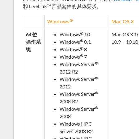
和 LiveLink™ 产品套件的具体要求。
®
Windows
Mac OS X
®
64 位
Windows
10
Mac OS X 1
®
操作系
Windows
8.1
10.9、10.10
®
统
Windows
8
®
Windows
7
®
Windows Server
2012 R2
®
Windows Server
2012
®
Windows Server
2008 R2
®
Windows Server
2008
Windows HPC
Server 2008 R2
Windows HPC