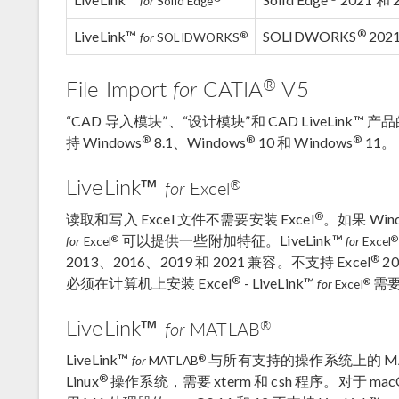
for
Solid Edge
®
LiveLink™
SOLIDWORKS
2021
®
for
SOLIDWORKS
®
File Import
for
CATIA
V5
“CAD 导入模块”、“设计模块”和 CAD LiveLink™ 产品的 F
®
®
®
持 Windows
8.1、Windows
10 和 Windows
11。
LiveLink™
®
for
Excel
®
读取和写入 Excel 文件不需要安装 Excel
。如果 Win
可以提供一些附加特征。LiveLink™
®
®
for
Excel
for
Excel
®
2013、2016、2019 和 2021 兼容。不支持 Excel
20
®
必须在计算机上安装 Excel
- LiveLink™
需要
®
for
Excel
LiveLink™
®
for
MATLAB
LiveLink™
与所有支持的操作系统上的 MA
®
for
MATLAB
®
Linux
操作系统，需要 xterm 和 csh 程序。对于 mac