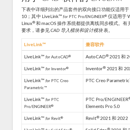
下表中详细列出的产品套件的双向接口功能仅适用于 Wi
10；其中 LiveLink™
仅适用于 W
®
for
PTC Pro/ENGINEER
®
Linux
和 macOS 操作系统都提供离线同步模式
要求，请参见
CAD 导入模块和设计模块
表。
LiveLink™
兼容软件
®
LiveLink™
AutoCAD
2021 和 2
®
for
AutoCAD
®
LiveLink™
Inventor
2021 和 20
®
for
Inventor
LiveLink™
PTC Creo Parametri
for
PTC Creo
Parametric™
LiveLink™
PTC Pro/ENGINEER
for
PTC
Elements Pro 5.0
®
Pro/ENGINEER
®
LiveLink™
Revit
2021 和 2022
®
for
Revit
®
LiveLink™
Solid Edge
2021 和 
®