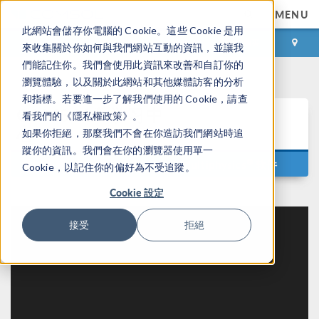
MENU
此網站會儲存你電腦的 Cookie。這些 Cookie 是用
登录
咨询与购买
來收集關於你如何與我們網站互動的資訊，並讓我
們能記住你。我們會使用此資訊來改善和自訂你的
瀏覽體驗，以及關於此網站和其他媒體訪客的分析
和指標。若要進一步了解我們使用的 Cookie，請查
®
COMSOL
学习中
看我們的《隱私權政策》。
心
如果你拒絕，那麼我們不會在你造訪我們網站時追
蹤你的資訊。我們會在你的瀏覽器使用單一
®
通过视频自学如何使用 COMSOL Multiphysics
软件
Cookie，以記住你的偏好為不受追蹤。
Cookie 設定
接受
拒絕