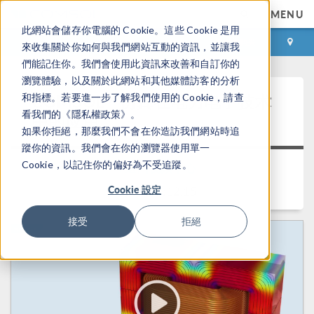
MENU
此網站會儲存你電腦的 Cookie。這些 Cookie 是用
登录
咨询与购买
來收集關於你如何與我們網站互動的資訊，並讓我
們能記住你。我們會使用此資訊來改善和自訂你的
瀏覽體驗，以及關於此網站和其他媒體訪客的分析
®
COMSOL
仿真在电力电子技术
和指標。若要進一步了解我們使用的 Cookie，請查
看我們的《隱私權政策》。
中的应用
如果你拒絕，那麼我們不會在你造訪我們網站時追
蹤你的資訊。我們會在你的瀏覽器使用單一
Cookie，以記住你的偏好為不受追蹤。
返回视频中心
Cookie 設定
时长： 1:12:15
接受
拒絕