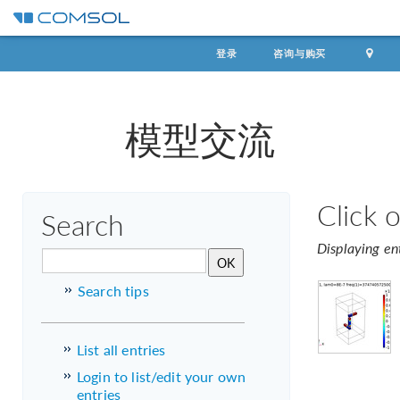
登录
咨询与购买
模型交流
Click 
Search
Displaying en
Search tips
List all entries
Login to list/edit your own
entries