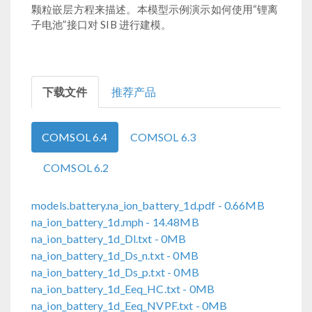
颗粒嵌层方程来描述。本模型示例演示如何使用“锂离
子电池”接口对 SIB 进行建模。
下载文件
推荐产品
COMSOL 6.4
COMSOL 6.3
COMSOL 6.2
models.battery.na_ion_battery_1d.pdf
- 0.66MB
na_ion_battery_1d.mph
- 14.48MB
na_ion_battery_1d_Dl.txt
- 0MB
na_ion_battery_1d_Ds_n.txt
- 0MB
na_ion_battery_1d_Ds_p.txt
- 0MB
na_ion_battery_1d_Eeq_HC.txt
- 0MB
na_ion_battery_1d_Eeq_NVPF.txt
- 0MB