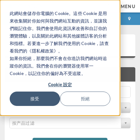
MENU
此網站會儲存你電腦的 Cookie。這些 Cookie 是用
登录
咨询与购买
來收集關於你如何與我們網站互動的資訊，並讓我
們能記住你。我們會使用此資訊來改善和自訂你的
瀏覽體驗，以及關於此網站和其他媒體訪客的分析
案例下载
和指標。若要進一步了解我們使用的 Cookie，請查
看我們的《隱私權政策》。
如果你拒絕，那麼我們不會在你造訪我們網站時追
蹤你的資訊。我們會在你的瀏覽器使用單一
Cookie，以記住你的偏好為不受追蹤。
快速搜索
Cookie 設定
接受
拒絕
按学科过滤
按产品过滤