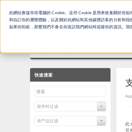
此網站會儲存你電腦的 Cookie。這些 Cookie 是用來收集
和自訂你的瀏覽體驗，以及關於此網站和其他媒體訪客的分析和指標。
如果你拒絕，那麼我們不會在你造訪我們網站時追蹤你的資訊。我們會
案例下载
快速搜索
支
App
按学科过滤
按产品过滤
此
开