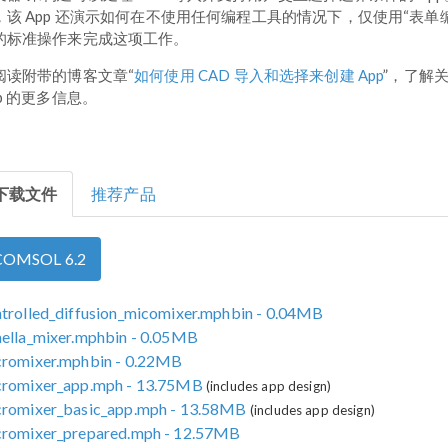
，该 App 还演示如何在不使用任何编程工具的情况下，仅使用“表单
的标准操作来完成这项工作。
阅读附带的博客文章“
如何使用 CAD 导入和选择来创建 App
”，了解
pp 的更多信息。
下载文件
推荐产品
COMSOL 6.2
trolled_diffusion_micomixer.mphbin
- 0.04MB
ella_mixer.mphbin
- 0.05MB
cromixer.mphbin
- 0.22MB
cromixer_app.mph
- 13.75MB
(includes app design)
cromixer_basic_app.mph
- 13.58MB
(includes app design)
cromixer_prepared.mph
- 12.57MB