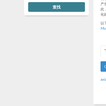
产
查找
此
化
以
Mu
axi