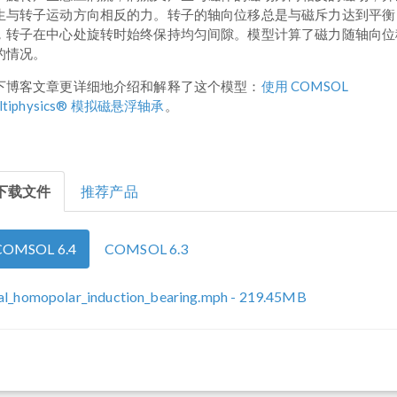
生与转子运动方向相反的力。转子的轴向位移总是与磁斥力达到平衡
，转子在中心处旋转时始终保持均匀间隙。模型计算了磁力随轴向位
的情况。
下博客文章更详细地介绍和解释了这个模型：
使用 COMSOL
ltiphysics® 模拟磁悬浮轴承
。
下载文件
推荐产品
COMSOL 6.4
COMSOL 6.3
al_homopolar_induction_bearing.mph
- 219.45MB