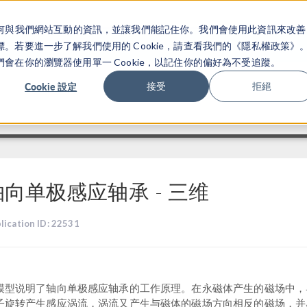
關於你如何與我們網站互動的資訊，並讓我們能記住你。我們會使用此資訊來改善
产品
行业应用
若要進一步了解我們使用的 Cookie，請查看我們的《隱私權政策》
在你的瀏覽器使用單一 Cookie，以記住你的偏好為不受追蹤。
Cookie 設定
接受
拒絕
轴向单极感应轴承 - 三维
lication ID: 22531
模型说明了轴向单极感应轴承的工作原理。在永磁体产生的磁场中，
子旋转产生感应涡流，涡流又产生与磁体的磁场方向相反的磁场，并