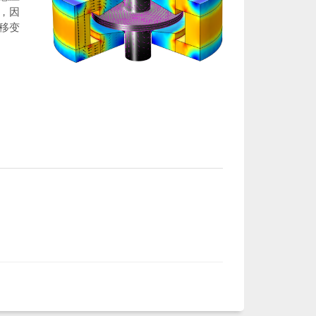
，因
移变