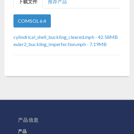
下载文件
推荐产品
COMSOL 6.4
cylindrical_shell_buckling_cleared.mph
- 42.58MB
euler2_buckling_imperfection.mph
- 7.19MB
产品信息
产品