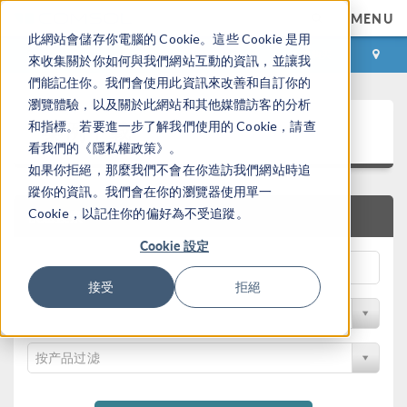
MENU
此網站會儲存你電腦的 Cookie。這些 Cookie 是用
登录
咨询与购买
來收集關於你如何與我們網站互動的資訊，並讓我
們能記住你。我們會使用此資訊來改善和自訂你的
瀏覽體驗，以及關於此網站和其他媒體訪客的分析
案例下载
和指標。若要進一步了解我們使用的 Cookie，請查
看我們的《隱私權政策》。
如果你拒絕，那麼我們不會在你造訪我們網站時追
蹤你的資訊。我們會在你的瀏覽器使用單一
Cookie，以記住你的偏好為不受追蹤。
快速搜索
Cookie 設定
接受
拒絕
按学科过滤
按产品过滤