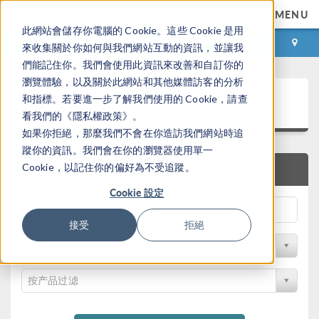
MENU
此網站會儲存你電腦的 Cookie。這些 Cookie 是用
登录
咨询与购买
來收集關於你如何與我們網站互動的資訊，並讓我
們能記住你。我們會使用此資訊來改善和自訂你的
瀏覽體驗，以及關於此網站和其他媒體訪客的分析
案例下载
和指標。若要進一步了解我們使用的 Cookie，請查
看我們的《隱私權政策》。
如果你拒絕，那麼我們不會在你造訪我們網站時追
蹤你的資訊。我們會在你的瀏覽器使用單一
Cookie，以記住你的偏好為不受追蹤。
快速搜索
Cookie 設定
接受
拒絕
按学科过滤
按产品过滤