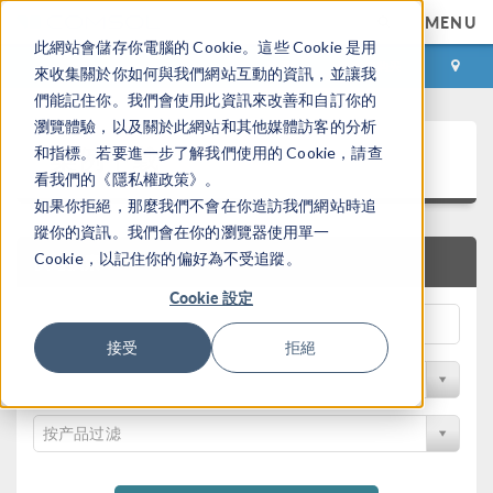
MENU
此網站會儲存你電腦的 Cookie。這些 Cookie 是用
登录
咨询与购买
來收集關於你如何與我們網站互動的資訊，並讓我
們能記住你。我們會使用此資訊來改善和自訂你的
瀏覽體驗，以及關於此網站和其他媒體訪客的分析
案例下载
和指標。若要進一步了解我們使用的 Cookie，請查
看我們的《隱私權政策》。
如果你拒絕，那麼我們不會在你造訪我們網站時追
蹤你的資訊。我們會在你的瀏覽器使用單一
Cookie，以記住你的偏好為不受追蹤。
快速搜索
Cookie 設定
接受
拒絕
按学科过滤
按产品过滤