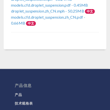
models.cfd.droplet_suspension.pdf
- 0.45MB
droplet_suspension.zh_CN.mph
- 50.25MB
中文
models.cfd.droplet_suspension.zh_CN.pdf
-
0.66MB
中文
产品信息
产品
技术规格表