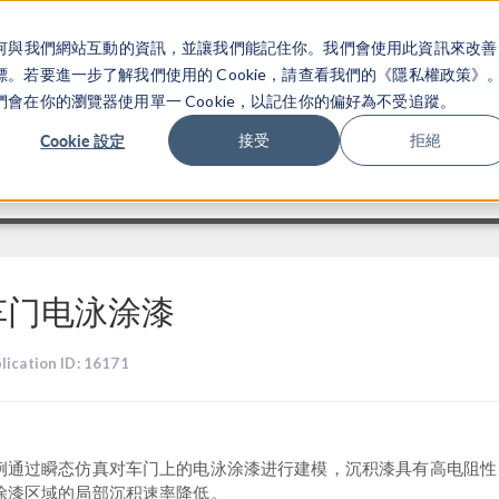
關於你如何與我們網站互動的資訊，並讓我們能記住你。我們會使用此資訊來改善
产品
行业应用
若要進一步了解我們使用的 Cookie，請查看我們的《隱私權政策》
在你的瀏覽器使用單一 Cookie，以記住你的偏好為不受追蹤。
Cookie 設定
接受
拒絕
车门电泳涂漆
lication ID: 16171
例通过瞬态仿真对车门上的电泳涂漆进行建模，沉积漆具有高电阻性
涂漆区域的局部沉积速率降低。