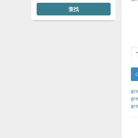
查找
gre
gre
gre