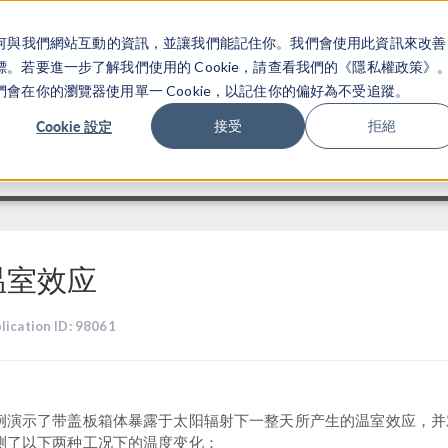
關於你如何與我們網站互動的資訊，並讓我們能記住你。我們會使用此資訊來改善
产品
行业应用
若要進一步了解我們使用的 Cookie，請查看我們的《隱私權政策》
在你的瀏覽器使用單一 Cookie，以記住你的偏好為不受追蹤。
Cookie 設定
接受
拒絕
温室效应
lication ID: 98061
例演示了带盖板箱体暴露于太阳辐射下一整天所产生的温室效应，并
测了以下两种工况下的温度变化：