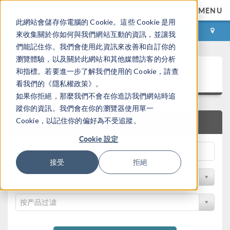
MENU
此網站會儲存你電腦的 Cookie。這些 Cookie 是用
登录
咨询与购买
來收集關於你如何與我們網站互動的資訊，並讓我
們能記住你。我們會使用此資訊來改善和自訂你的
瀏覽體驗，以及關於此網站和其他媒體訪客的分析
案例下载
和指標。若要進一步了解我們使用的 Cookie，請查
看我們的《隱私權政策》。
如果你拒絕，那麼我們不會在你造訪我們網站時追
蹤你的資訊。我們會在你的瀏覽器使用單一
Cookie，以記住你的偏好為不受追蹤。
快速搜索
Cookie 設定
接受
拒絕
按学科过滤
按产品过滤