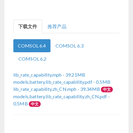
下载文件
推荐产品
COMSOL 6.4
COMSOL 6.3
COMSOL 6.2
lib_rate_capability.mph
- 39.21MB
models.battery.lib_rate_capability.pdf
- 0.5MB
lib_rate_capability.zh_CN.mph
- 39.34MB
中文
models.battery.lib_rate_capability.zh_CN.pdf
-
0.5MB
中文