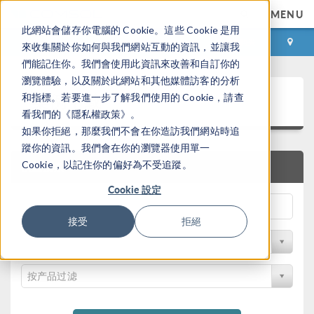
MENU
此網站會儲存你電腦的 Cookie。這些 Cookie 是用
登录
咨询与购买
來收集關於你如何與我們網站互動的資訊，並讓我
們能記住你。我們會使用此資訊來改善和自訂你的
瀏覽體驗，以及關於此網站和其他媒體訪客的分析
案例下载
和指標。若要進一步了解我們使用的 Cookie，請查
看我們的《隱私權政策》。
如果你拒絕，那麼我們不會在你造訪我們網站時追
蹤你的資訊。我們會在你的瀏覽器使用單一
Cookie，以記住你的偏好為不受追蹤。
快速搜索
Cookie 設定
接受
拒絕
按学科过滤
按产品过滤