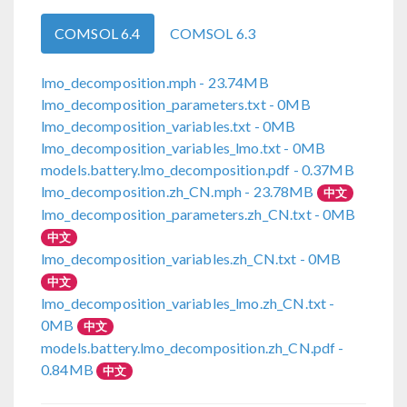
COMSOL 6.4
COMSOL 6.3
lmo_decomposition.mph
- 23.74MB
lmo_decomposition_parameters.txt
- 0MB
lmo_decomposition_variables.txt
- 0MB
lmo_decomposition_variables_lmo.txt
- 0MB
models.battery.lmo_decomposition.pdf
- 0.37MB
lmo_decomposition.zh_CN.mph
- 23.78MB
中文
lmo_decomposition_parameters.zh_CN.txt
- 0MB
中文
lmo_decomposition_variables.zh_CN.txt
- 0MB
中文
lmo_decomposition_variables_lmo.zh_CN.txt
-
0MB
中文
models.battery.lmo_decomposition.zh_CN.pdf
-
0.84MB
中文