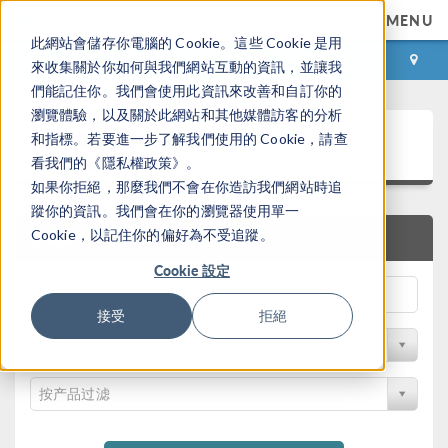
MENU
此網站會儲存你電腦的 Cookie。這些 Cookie 是用
登录
咨询与购买
來收集關於你如何與我們網站互動的資訊，並讓我
們能記住你。我們會使用此資訊來改善和自訂你的
瀏覽體驗，以及關於此網站和其他媒體訪客的分析
案例下载
和指標。若要進一步了解我們使用的 Cookie，請查
看我們的《隱私權政策》。
如果你拒絕，那麼我們不會在你造訪我們網站時追
蹤你的資訊。我們會在你的瀏覽器使用單一
Cookie，以記住你的偏好為不受追蹤。
快速搜索
Cookie 設定
接受
拒絕
按学科过滤
按产品过滤