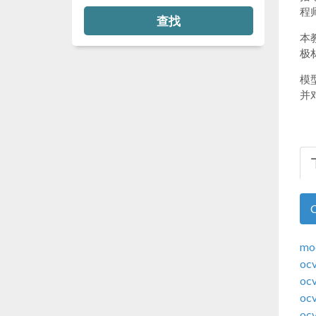
程
查找
本
极
模
并
mod
ocv
ocv
ocv
ocv