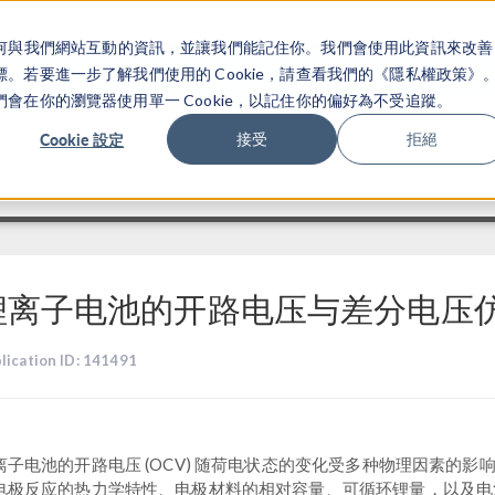
關於你如何與我們網站互動的資訊，並讓我們能記住你。我們會使用此資訊來改善
产品
行业应用
若要進一步了解我們使用的 Cookie，請查看我們的《隱私權政策》
在你的瀏覽器使用單一 Cookie，以記住你的偏好為不受追蹤。
Cookie 設定
接受
拒絕
锂离子电池的开路电压与差分电压
lication ID: 141491
离子电池的开路电压 (OCV) 随荷电状态的变化受多种物理因素的影
电极反应的热力学特性、电极材料的相对容量、可循环锂量，以及电