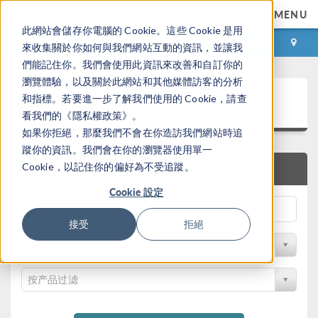
MENU
此網站會儲存你電腦的 Cookie。這些 Cookie 是用
登录
咨询与购买
來收集關於你如何與我們網站互動的資訊，並讓我
們能記住你。我們會使用此資訊來改善和自訂你的
瀏覽體驗，以及關於此網站和其他媒體訪客的分析
案例下载
和指標。若要進一步了解我們使用的 Cookie，請查
看我們的《隱私權政策》。
如果你拒絕，那麼我們不會在你造訪我們網站時追
蹤你的資訊。我們會在你的瀏覽器使用單一
Cookie，以記住你的偏好為不受追蹤。
快速搜索
Cookie 設定
接受
拒絕
按学科过滤
按产品过滤