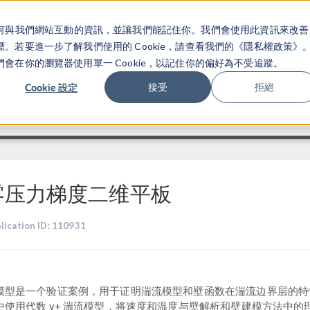
關於你如何與我們網站互動的資訊，並讓我們能記住你。我們會使用此資訊來改善
产品
行业应用
若要進一步了解我們使用的 Cookie，請查看我們的《隱私權政策》
在你的瀏覽器使用單一 Cookie，以記住你的偏好為不受追蹤。
Cookie 設定
接受
拒絕
零压力梯度二维平板
lication ID: 110931
模型是一个验证案例，用于证明湍流模型和壁函数在湍流边界层的特
中使用代数 y+ 湍流模型，将速度和温度与壁解析和壁建模方法中的