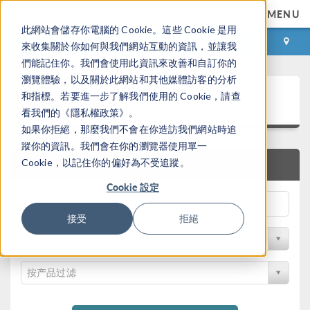
MENU
此網站會儲存你電腦的 Cookie。這些 Cookie 是用
登录
咨询与购买
來收集關於你如何與我們網站互動的資訊，並讓我
們能記住你。我們會使用此資訊來改善和自訂你的
瀏覽體驗，以及關於此網站和其他媒體訪客的分析
案例下载
和指標。若要進一步了解我們使用的 Cookie，請查
看我們的《隱私權政策》。
如果你拒絕，那麼我們不會在你造訪我們網站時追
蹤你的資訊。我們會在你的瀏覽器使用單一
Cookie，以記住你的偏好為不受追蹤。
快速搜索
Cookie 設定
接受
拒絕
按学科过滤
按产品过滤