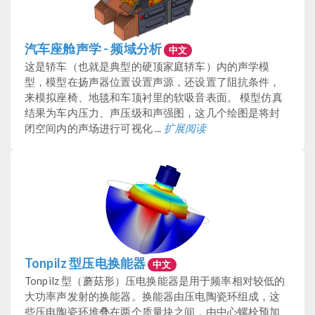
汽车座舱声学 - 频域分析
中文
这是轿车（也就是典型的硬顶家庭轿车）内的声学模
型，模型在扬声器位置设置声源，还设置了阻抗条件，
来模拟座椅、地毯和车顶衬里的软吸音表面。 模型仿真
结果为车内压力、声压级和声强图，这几个绘图是将封
闭空间内的声场进行可视化 ...
扩展阅读
Tonpilz 型压电换能器
中文
Tonpilz 型（蘑菇形）压电换能器是用于频率相对较低的
大功率声发射的换能器。换能器由压电陶瓷环组成，这
些压电陶瓷环堆叠在两个质量块之间，由中心螺栓预加