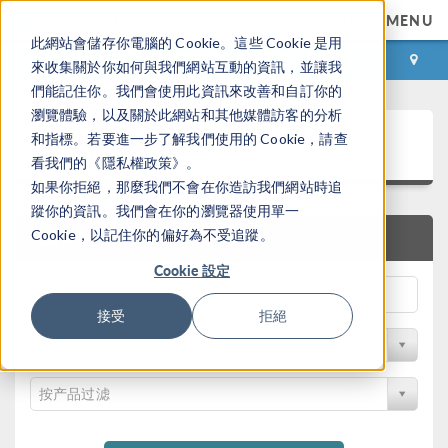
MENU
此網站會儲存你電腦的 Cookie。這些 Cookie 是用
登录
咨询与购买
來收集關於你如何與我們網站互動的資訊，並讓我
們能記住你。我們會使用此資訊來改善和自訂你的
瀏覽體驗，以及關於此網站和其他媒體訪客的分析
案例下载
和指標。若要進一步了解我們使用的 Cookie，請查
看我們的《隱私權政策》。
如果你拒絕，那麼我們不會在你造訪我們網站時追
蹤你的資訊。我們會在你的瀏覽器使用單一
Cookie，以記住你的偏好為不受追蹤。
快速搜索
Cookie 設定
接受
拒絕
按学科过滤
按产品过滤