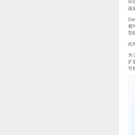
环
蔬
D
都
型
此
为
扩
可操