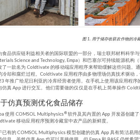
图 1. 用于储存收获农作物的冷
食品供应链利益相关者的国际联盟的一部分，瑞士联邦材料科学与技术实验室（Swis
terials Science and Technology, Empa）和巴塞尔可持续能源机构（Basel
发了一款名为 Coldtivate 的移动端应用程序来帮助缓解这些问
的冷却和腐烂过程。Coldtivate 应用程序由多物理场仿真技术驱动，于
023 年推广给尼日利亚的冷库经营者使用。在手机上使用该应用程
与仿真 App 进行交互。他们需要做的仅仅是在手机上简单操作 Coldt
基于仿真预测优化食品储存
®
pa 使用 COMSOL Multiphysics
软件及其内置的 App 开发器创建了
oldtivate 移动应用程序预测冷藏室中农产品的新鲜度。
已有的 COMSOL Multiphysics 模型创建的仿真 App 具有
些信息。虽然仿真 App 也可以直接使用，但 Empa 和 BASE 