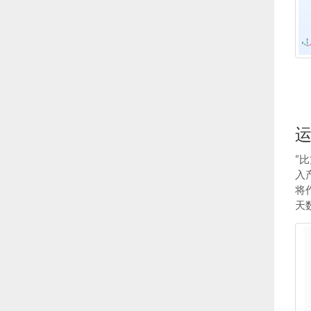
“比
入
将
天数