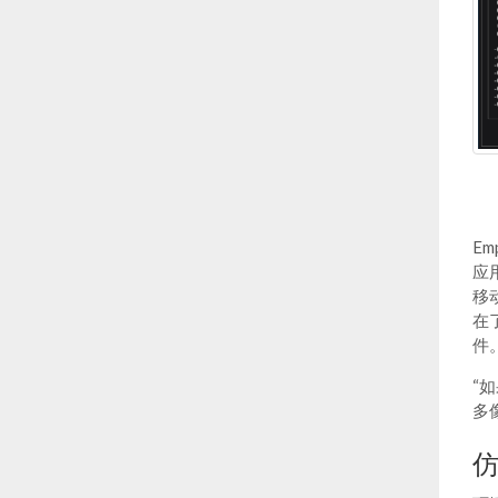
Em
应
移
在
件
“
多
仿