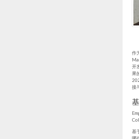
作为
Ma
开
果
2
接
Em
C
基于
哪