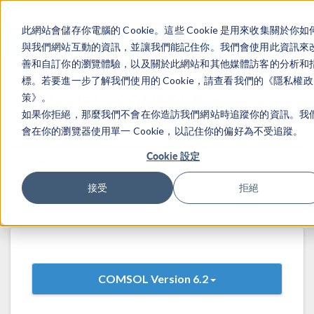
此網站會儲存你電腦的 Cookie。這些 Cookie 是用來收集關於你如
登录
咨询与购买
與我們網站互動的資訊，並讓我們能記住你。我們會使用此資訊來
善和自訂你的瀏覽體驗，以及關於此網站和其他媒體訪客的分析和
標。若要進一步了解我們使用的 Cookie，請查看我們的《隱私權政
系统要求：COMSOL Server™
策》。
如果你拒絕，那麼我們不會在你造訪我們網站時追蹤你的資訊。我
6.2 版本
會在你的瀏覽器使用單一 Cookie，以記住你的偏好為不受追蹤。
Cookie 設定
Versions:
6.2.0.278
6.2.0.290
6.2.0.339
6.2.0.415
接受
拒絕
6.2.0.658
COMSOL Version 6.2