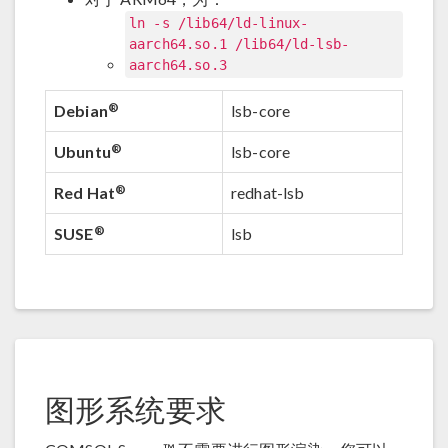
ln -s /lib64/ld-linux-
aarch64.so.1 /lib64/ld-lsb-
aarch64.so.3
®
Debian
lsb-core
®
Ubuntu
lsb-core
®
Red Hat
redhat-lsb
®
SUSE
lsb
图形系统要求