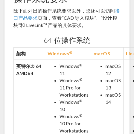
除下面列出的操作系统要求以外，您还可以访问
接
口产品要求
页面，查看“CAD 导入模块”、“设计模
块”和 LiveLink™ 产品的具体要求。
64 位操作系统
®
架构
Windows
macOS
Lin
®
英特尔® 64
Windows
macOS
AMD64
11
12
®
Windows
macOS
11 Pro for
13
Workstations
macOS
®
Windows
14
10
®
Windows
10 Pro for
Workstations