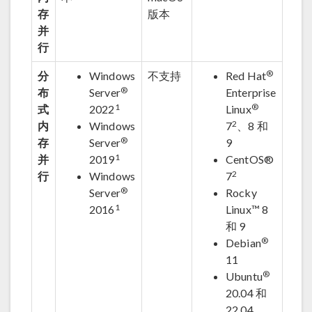
存
版本
并
行
®
分
Windows
不支持
Red Hat
®
布
Server
Enterprise
1
®
式
2022
Linux
2
内
Windows
7
、8 和
®
存
Server
9
1
并
2019
CentOS®
2
行
Windows
7
®
Server
Rocky
1
2016
Linux™ 8
和 9
®
Debian
11
®
Ubuntu
20.04 和
22.04