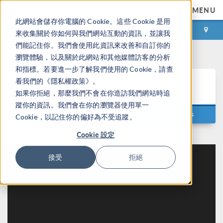
MENU
此網站會儲存你電腦的 Cookie。這些 Cookie 是用
登录
咨询与购买
來收集關於你如何與我們網站互動的資訊，並讓我
們能記住你。我們會使用此資訊來改善和自訂你的
瀏覽體驗，以及關於此網站和其他媒體訪客的分析
和指標。若要進一步了解我們使用的 Cookie，請查
®
COMSOL
学习中
看我們的《隱私權政策》。
心
如果你拒絕，那麼我們不會在你造訪我們網站時追
蹤你的資訊。我們會在你的瀏覽器使用單一
®
通过视频自学如何使用 COMSOL Multiphysics
软件
Cookie，以記住你的偏好為不受追蹤。
Cookie 設定
接受
拒絕