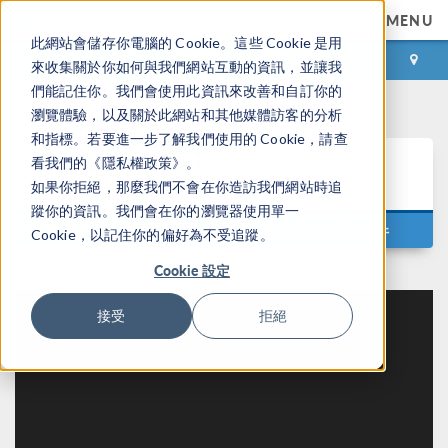
MENU
此網站會儲存你電腦的 Cookie。這些 Cookie 是用
登录
咨询与购买
來收集關於你如何與我們網站互動的資訊，並讓我
們能記住你。我們會使用此資訊來改善和自訂你的
瀏覽體驗，以及關於此網站和其他媒體訪客的分析
和指標。若要進一步了解我們使用的 Cookie，請查
®
COMSOL
学习中
看我們的《隱私權政策》。
心
如果你拒絕，那麼我們不會在你造訪我們網站時追
蹤你的資訊。我們會在你的瀏覽器使用單一
®
通过视频自学如何使用 COMSOL Multiphysics
软件
Cookie，以記住你的偏好為不受追蹤。
Cookie 設定
接受
拒絕