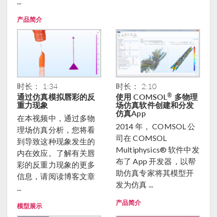
...
产品简介
时长： 1:34
时长： 2:10
通过仿真模拟唇彩的反
使用 COMSOL
多物理
®
重力现象
场仿真软件创建和分发
仿真App
在本视频中，通过多物
2014 年， COMSOL 公
理场仿真分析，您将看
司在 COMSOL
到导致这种现象发生的
Multiphysics® 软件中发
内在效应。了解有关唇
布了 App 开发器，以帮
彩的反重力现象的更多
助仿真专家将其模型开
信息，请阅读博客文章
发为仿真 ...
...
产品简介
模型展示