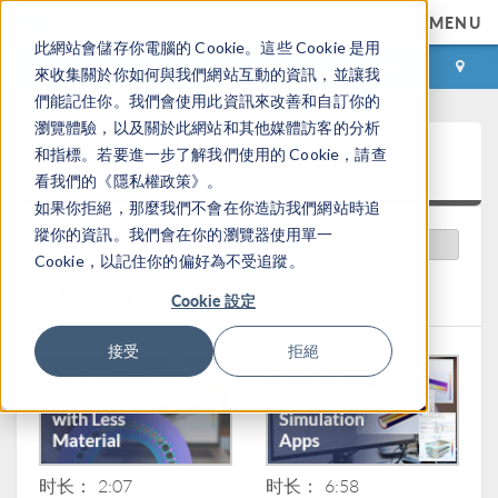
MENU
此網站會儲存你電腦的 Cookie。這些 Cookie 是用
登录
咨询与购买
來收集關於你如何與我們網站互動的資訊，並讓我
們能記住你。我們會使用此資訊來改善和自訂你的
瀏覽體驗，以及關於此網站和其他媒體訪客的分析
视频中心
和指標。若要進一步了解我們使用的 Cookie，請查
看我們的《隱私權政策》。
如果你拒絕，那麼我們不會在你造訪我們網站時追
蹤你的資訊。我們會在你的瀏覽器使用單一
推荐视频
排序
Cookie，以記住你的偏好為不受追蹤。
全部清除
产品简介
模型展示
Cookie 設定
接受
拒絕
时长： 2:07
时长： 6:58