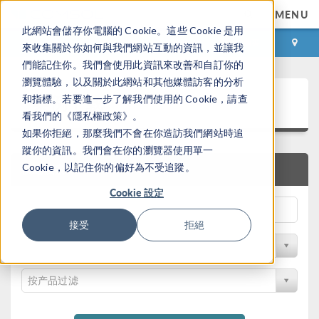
MENU
此網站會儲存你電腦的 Cookie。這些 Cookie 是用
登录
咨询与购买
來收集關於你如何與我們網站互動的資訊，並讓我
們能記住你。我們會使用此資訊來改善和自訂你的
瀏覽體驗，以及關於此網站和其他媒體訪客的分析
案例下载
和指標。若要進一步了解我們使用的 Cookie，請查
看我們的《隱私權政策》。
如果你拒絕，那麼我們不會在你造訪我們網站時追
蹤你的資訊。我們會在你的瀏覽器使用單一
Cookie，以記住你的偏好為不受追蹤。
快速搜索
Cookie 設定
接受
拒絕
按学科过滤
按产品过滤