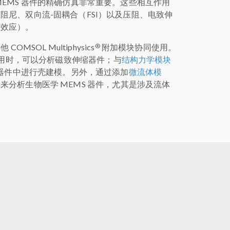
MEMS 器件的精确仿真非常重要。这些相互作用
阻尼、双向流-固耦合（FSI）以及压阻、电致伸
后效应）。
®
OMSOL Multiphysics
附加模块协同使用。
用时，可以分析磁致伸缩器件；与
结构力学模块
 器件中进行壳建模。另外，通过添加
微流体模
来分析生物医学 MEMS 器件，尤其是涉及流体