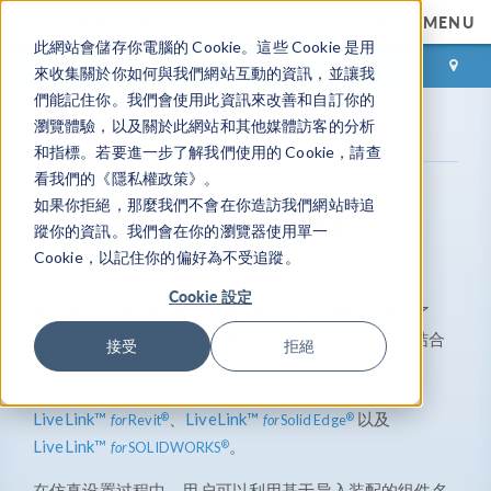
MENU
此網站會儲存你電腦的 Cookie。這些 Cookie 是用
登录
咨询与购买
來收集關於你如何與我們網站互動的資訊，並讓我
們能記住你。我們會使用此資訊來改善和自訂你的
瀏覽體驗，以及關於此網站和其他媒體訪客的分析
®
产品库
File Import
CATIA
V5
for
和指標。若要進一步了解我們使用的 Cookie，請查
看我們的《隱私權政策》。
如果你拒絕，那麼我們不會在你造訪我們網站時追
®
File Import
for
CATIA
V5
蹤你的資訊。我們會在你的瀏覽器使用單一
实现 CAD 设计与仿真的无缝衔接
Cookie，以記住你的偏好為不受追蹤。
Cookie 設定
®
为高质量转换 CATIA
V5 文件数据，COMSOL 推出了
®
File Import
for
CATIA
V5 附加模块，可与以下产品结合
接受
拒絕
使用：
CAD 导入模块
、
设计模块
、
LiveLink™
、
LiveLink™
、
for
AutoCAD
for
Inventor
®
®
LiveLink™
、
LiveLink™
以及
for
Revit
for
Solid Edge
®
®
LiveLink™
。
for
SOLIDWORKS
®
在仿真设置过程中，用户可以利用基于导入装配的组件名