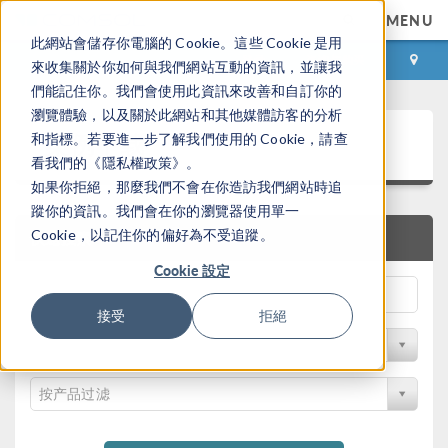
MENU
此網站會儲存你電腦的 Cookie。這些 Cookie 是用
登录
咨询与购买
來收集關於你如何與我們網站互動的資訊，並讓我
們能記住你。我們會使用此資訊來改善和自訂你的
瀏覽體驗，以及關於此網站和其他媒體訪客的分析
案例下载
和指標。若要進一步了解我們使用的 Cookie，請查
看我們的《隱私權政策》。
如果你拒絕，那麼我們不會在你造訪我們網站時追
蹤你的資訊。我們會在你的瀏覽器使用單一
Cookie，以記住你的偏好為不受追蹤。
快速搜索
Cookie 設定
接受
拒絕
按学科过滤
按产品过滤