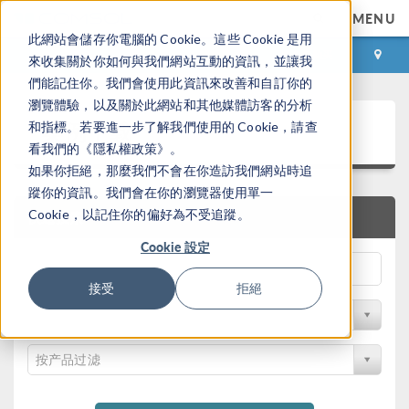
MENU
此網站會儲存你電腦的 Cookie。這些 Cookie 是用
登录
咨询与购买
來收集關於你如何與我們網站互動的資訊，並讓我
們能記住你。我們會使用此資訊來改善和自訂你的
瀏覽體驗，以及關於此網站和其他媒體訪客的分析
案例下载
和指標。若要進一步了解我們使用的 Cookie，請查
看我們的《隱私權政策》。
如果你拒絕，那麼我們不會在你造訪我們網站時追
蹤你的資訊。我們會在你的瀏覽器使用單一
Cookie，以記住你的偏好為不受追蹤。
快速搜索
Cookie 設定
接受
拒絕
按学科过滤
按产品过滤