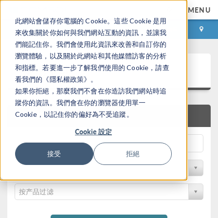
MENU
此網站會儲存你電腦的 Cookie。這些 Cookie 是用
登录
咨询与购买
來收集關於你如何與我們網站互動的資訊，並讓我
們能記住你。我們會使用此資訊來改善和自訂你的
瀏覽體驗，以及關於此網站和其他媒體訪客的分析
案例下载
和指標。若要進一步了解我們使用的 Cookie，請查
看我們的《隱私權政策》。
如果你拒絕，那麼我們不會在你造訪我們網站時追
蹤你的資訊。我們會在你的瀏覽器使用單一
Cookie，以記住你的偏好為不受追蹤。
快速搜索
Cookie 設定
接受
拒絕
按学科过滤
按产品过滤