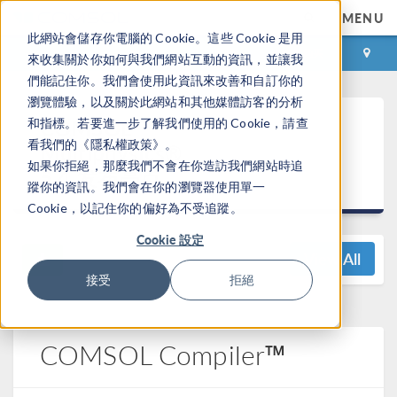
MENU
此網站會儲存你電腦的 Cookie。這些 Cookie 是用
登录
咨询与购买
來收集關於你如何與我們網站互動的資訊，並讓我
們能記住你。我們會使用此資訊來改善和自訂你的
瀏覽體驗，以及關於此網站和其他媒體訪客的分析
COMSOL
和指標。若要進一步了解我們使用的 Cookie，請查
看我們的《隱私權政策》。
Multiphysics®
如果你拒絕，那麼我們不會在你造訪我們網站時追
5.4 发布亮点
蹤你的資訊。我們會在你的瀏覽器使用單一
Cookie，以記住你的偏好為不受追蹤。
Cookie 設定
View All
接受
拒絕
COMSOL Compiler™