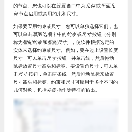
的节点。您也可以在
设置
窗口中为
几何
或
平面几
何
节点启用或禁用约束和尺寸。
如果要应用约束或尺寸，您可以单独选择它们，也
可以单击
草图
选项卡中的
约束
或
尺寸
按钮（分别
称为
智能约束
和
智能尺寸
），使软件根据选定的
实体来选择约束或尺寸。例如，要在边上设置长度
尺寸，可以单击
尺寸
按钮，并单击线，然后拖动
鼠标放置尺寸箭头和标签。要设置角尺寸，可以单
击
尺寸
按钮，单击两条线，然后拖动鼠标来放置
尺寸箭头和标签。约束和尺寸可应用于多个不同的
几何对象，包括
并集
操作等特征的输出。