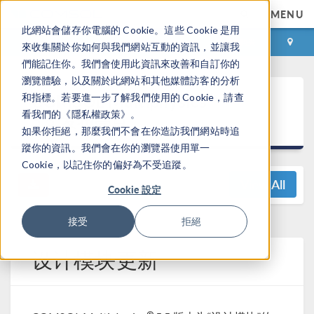
MENU
此網站會儲存你電腦的 Cookie。這些 Cookie 是用
登录
咨询与购买
來收集關於你如何與我們網站互動的資訊，並讓我
們能記住你。我們會使用此資訊來改善和自訂你的
瀏覽體驗，以及關於此網站和其他媒體訪客的分析
®
COMSOL Multiphysics
和指標。若要進一步了解我們使用的 Cookie，請查
看我們的《隱私權政策》。
5.5 发布亮点
如果你拒絕，那麼我們不會在你造訪我們網站時追
蹤你的資訊。我們會在你的瀏覽器使用單一
Cookie，以記住你的偏好為不受追蹤。
View All
Cookie 設定
接受
拒絕
设计模块更新