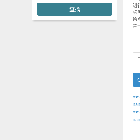
进
查找
梯
绘
常
mod
nan
mod
nan