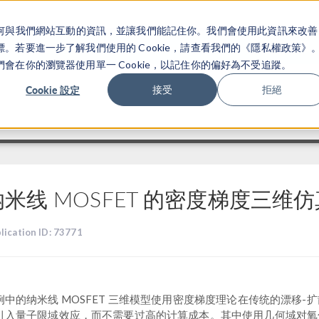
關於你如何與我們網站互動的資訊，並讓我們能記住你。我們會使用此資訊來改善
产品
行业应用
若要進一步了解我們使用的 Cookie，請查看我們的《隱私權政策》
在你的瀏覽器使用單一 Cookie，以記住你的偏好為不受追蹤。
Cookie 設定
接受
拒絕
纳米线 MOSFET 的密度梯度三维仿
lication ID: 73771
例中的纳米线 MOSFET 三维模型使用密度梯度理论在传统的漂移-
引入量子限域效应，而不需要过高的计算成本。其中使用几何域对氧