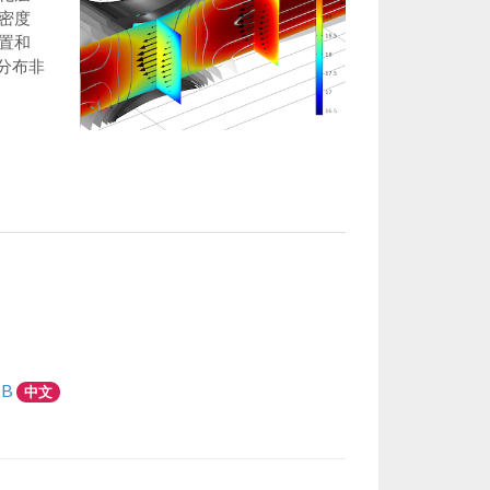
密度
置和
度分布非
MB
中文