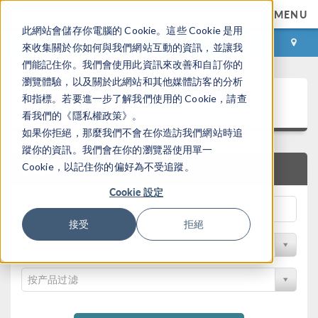
MENU
此網站會儲存你電腦的 Cookie。這些 Cookie 是用
登录
咨询与购买
來收集關於你如何與我們網站互動的資訊，並讓我
們能記住你。我們會使用此資訊來改善和自訂你的
瀏覽體驗，以及關於此網站和其他媒體訪客的分析
案例下载
和指標。若要進一步了解我們使用的 Cookie，請查
看我們的《隱私權政策》。
如果你拒絕，那麼我們不會在你造訪我們網站時追
蹤你的資訊。我們會在你的瀏覽器使用單一
Cookie，以記住你的偏好為不受追蹤。
快速搜索
Cookie 設定
接受
拒絕
按学科过滤
按产品过滤