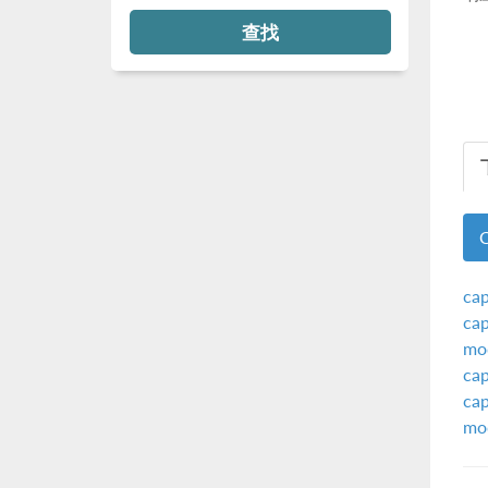
查找
cap
ca
mod
cap
ca
mod