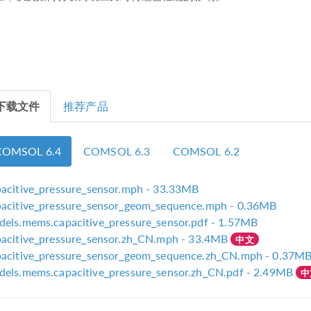
下载文件
推荐产品
COMSOL 6.4
COMSOL 6.3
COMSOL 6.2
acitive_pressure_sensor.mph
- 33.33MB
pacitive_pressure_sensor_geom_sequence.mph
- 0.36MB
els.mems.capacitive_pressure_sensor.pdf
- 1.57MB
acitive_pressure_sensor.zh_CN.mph
- 33.4MB
中文
pacitive_pressure_sensor_geom_sequence.zh_CN.mph
- 0.37M
els.mems.capacitive_pressure_sensor.zh_CN.pdf
- 2.49MB
中