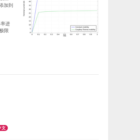
射添加到
移率进
极限
中文