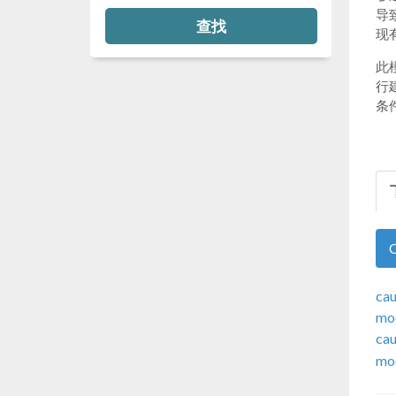
导
查找
现
此
行
条
ca
mod
ca
mod