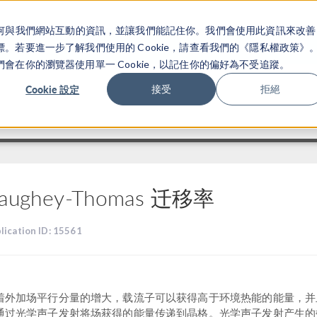
關於你如何與我們網站互動的資訊，並讓我們能記住你。我們會使用此資訊來改善
产品
行业应用
若要進一步了解我們使用的 Cookie，請查看我們的《隱私權政策》
在你的瀏覽器使用單一 Cookie，以記住你的偏好為不受追蹤。
Cookie 設定
接受
拒絕
aughey-Thomas 迁移率
lication ID: 15561
着外加场平行分量的增大，载流子可以获得高于环境热能的能量，并
通过光学声子发射将场获得的能量传递到晶格。光学声子发射产生的