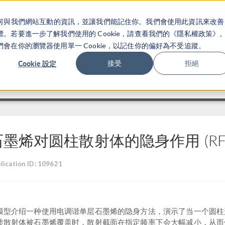
關於你如何與我們網站互動的資訊，並讓我們能記住你。我們會使用此資訊來改善
产品
行业应用
若要進一步了解我們使用的 Cookie，請查看我們的《隱私權政策》
在你的瀏覽器使用單一 Cookie，以記住你的偏好為不受追蹤。
Cookie 設定
接受
拒絕
石墨烯对圆柱散射体的隐身作用 (RF
lication ID: 109621
模型介绍一种使用电调谐单层石墨烯的隐身方法，演示了当一个圆柱
质散射体被石墨烯覆盖时，散射截面在指定频率下会大幅减小，从而