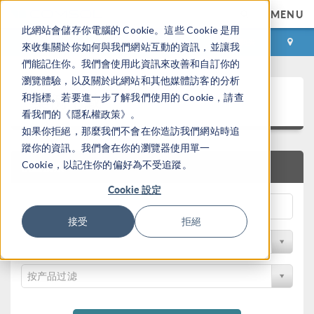
MENU
此網站會儲存你電腦的 Cookie。這些 Cookie 是用
登录
咨询与购买
來收集關於你如何與我們網站互動的資訊，並讓我
們能記住你。我們會使用此資訊來改善和自訂你的
瀏覽體驗，以及關於此網站和其他媒體訪客的分析
案例下载
和指標。若要進一步了解我們使用的 Cookie，請查
看我們的《隱私權政策》。
如果你拒絕，那麼我們不會在你造訪我們網站時追
蹤你的資訊。我們會在你的瀏覽器使用單一
Cookie，以記住你的偏好為不受追蹤。
快速搜索
Cookie 設定
接受
拒絕
按学科过滤
按产品过滤