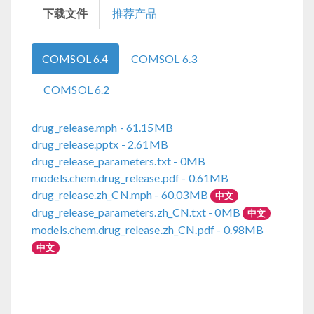
下载文件
推荐产品
COMSOL 6.4
COMSOL 6.3
COMSOL 6.2
drug_release.mph
- 61.15MB
drug_release.pptx
- 2.61MB
drug_release_parameters.txt
- 0MB
models.chem.drug_release.pdf
- 0.61MB
drug_release.zh_CN.mph
- 60.03MB
中文
drug_release_parameters.zh_CN.txt
- 0MB
中文
models.chem.drug_release.zh_CN.pdf
- 0.98MB
中文