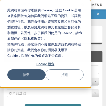
MENU
此網站會儲存你電腦的 Cookie。這些 Cookie 是用
登录
咨询与购买
來收集關於你如何與我們網站互動的資訊，並讓我
們能記住你。我們會使用此資訊來改善和自訂你的
瀏覽體驗，以及關於此網站和其他媒體訪客的分析
案例下载
和指標。若要進一步了解我們使用的 Cookie，請查
看我們的《隱私權政策》。
如果你拒絕，那麼我們不會在你造訪我們網站時追
蹤你的資訊。我們會在你的瀏覽器使用單一
Cookie，以記住你的偏好為不受追蹤。
快速搜索
Cookie 設定
接受
拒絕
按学科过滤
按产品过滤