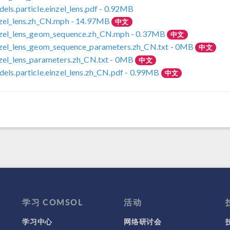
els.particle.einzel_lens.pdf
- 0.92MB
zel_lens.zh_CN.mph
- 14.97MB
中文
nzel_lens_geom_sequence.zh_CN.mph
- 0.37MB
中文
zel_lens_geom_sequence_parameters.zh_CN.txt
- 0MB
中文
zel_lens_parameters.zh_CN.txt
- 0MB
中文
els.particle.einzel_lens.zh_CN.pdf
- 0.99MB
中文
学习 COMSOL
活动
学习中心
网络研讨会