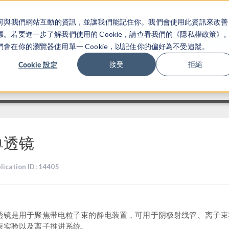
關於你如何與我們網站互動的資訊，並讓我們能記住你。我們會使用此資訊來改善
产品
行业应用
若要進一步了解我們使用的 Cookie，請查看我們的《隱私權政策》
在你的瀏覽器使用單一 Cookie，以記住你的偏好為不受追蹤。
Cookie 設定
接受
拒絕
单透镜
lication ID: 14405
透镜是用于聚焦带电粒子束的静电装置，可用于阴极射线管、离子束
束实验以及离子推进系统。