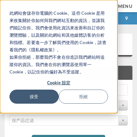
MENU
此網站會儲存你電腦的 Cookie。這些 Cookie 是用
登录
咨询与购买
來收集關於你如何與我們網站互動的資訊，並讓我
們能記住你。我們會使用此資訊來改善和自訂你的
瀏覽體驗，以及關於此網站和其他媒體訪客的分析
案例下载
和指標。若要進一步了解我們使用的 Cookie，請查
看我們的《隱私權政策》。
如果你拒絕，那麼我們不會在你造訪我們網站時追
蹤你的資訊。我們會在你的瀏覽器使用單一
Cookie，以記住你的偏好為不受追蹤。
快速搜索
Cookie 設定
接受
拒絕
按学科过滤
按产品过滤