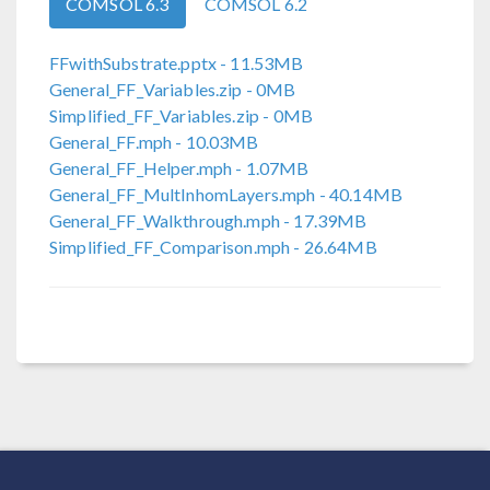
COMSOL 6.3
COMSOL 6.2
FFwithSubstrate.pptx
- 11.53MB
General_FF_Variables.zip
- 0MB
Simplified_FF_Variables.zip
- 0MB
General_FF.mph
- 10.03MB
General_FF_Helper.mph
- 1.07MB
General_FF_MultInhomLayers.mph
- 40.14MB
General_FF_Walkthrough.mph
- 17.39MB
Simplified_FF_Comparison.mph
- 26.64MB